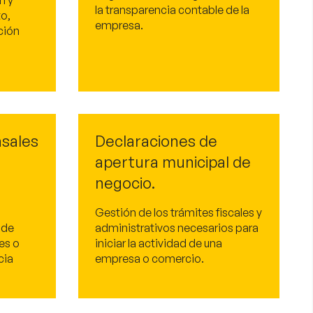
n y
la transparencia contable de la
o,
empresa.
ción
nsales
Declaraciones de
apertura municipal de
negocio.
Gestión de los trámites fiscales y
 de
administrativos necesarios para
es o
iniciar la actividad de una
cia
empresa o comercio.