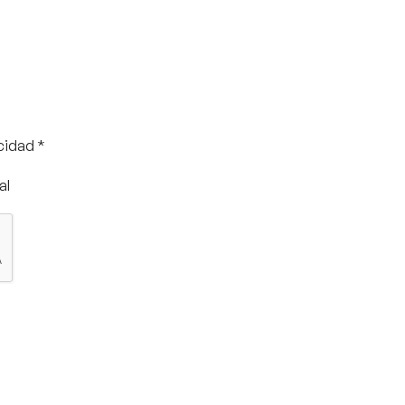
acidad *
al