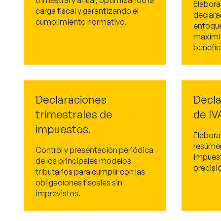
trimestral y anual, optimizando la
Elabora
carga fiscal y garantizando el
declara
cumplimiento normativo.
enfoque
maximi
benefici
Declaraciones
Decla
trimestrales de
de IVA
impuestos.
Elabora
resúmen
Control y presentación periódica
impuest
de los principales modelos
precisi
tributarios para cumplir con las
obligaciones fiscales sin
imprevistos.