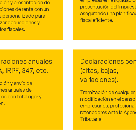
empresas en la liquidació
ción y presentación de
presentación del impuest
ciones de renta con un
asegurando una planifica
 personalizado para
fiscal eficiente.
zar deducciones y
os fiscales.
raciones anuales
Declaraciones ce
, IRPF, 347, etc.
(altas, bajas,
variaciones).
ción y envío de
es anuales de
Tramitación de cualquier
os con total rigor y
modificación en el censo
ón.
empresarios, profesional
retenedores ante la Agen
Tributaria.